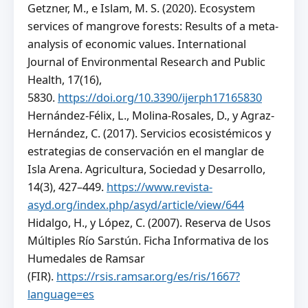
Getzner, M., e Islam, M. S. (2020). Ecosystem
services of mangrove forests: Results of a meta-
analysis of economic values. International
Journal of Environmental Research and Public
Health, 17(16),
5830.
https://doi.org/10.3390/ijerph17165830
Hernández-Félix, L., Molina-Rosales, D., y Agraz-
Hernández, C. (2017). Servicios ecosistémicos y
estrategias de conservación en el manglar de
Isla Arena. Agricultura, Sociedad y Desarrollo,
14(3), 427–449.
https://www.revista-
asyd.org/index.php/asyd/article/view/644
Hidalgo, H., y López, C. (2007). Reserva de Usos
Múltiples Río Sarstún. Ficha Informativa de los
Humedales de Ramsar
(FIR).
https://rsis.ramsar.org/es/ris/1667?
language=es